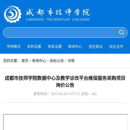
学院概况
机构设置
院系设置
新闻中心
招生就业
校企合作
您的位置：
首页
> 新闻中心 >
招标公告
> 详情
成都市技师学院数据中心及教学诊改平台维保服务采购项目
询价公告
发布时间：2025-03-28 14:57:31 点击：
462