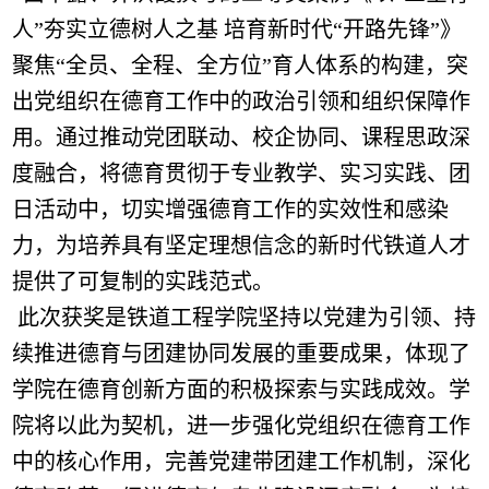
人”夯实立德树人之基 培育新时代“开路先锋”》
聚焦“全员、全程、全方位”育人体系的构建，突
出党组织在德育工作中的政治引领和组织保障作
用。通过推动党团联动、校企协同、课程思政深
度融合，将德育贯彻于专业教学、实习实践、团
日活动中，切实增强德育工作的实效性和感染
力，为培养具有坚定理想信念的新时代铁道人才
提供了可复制的实践范式。
此次获奖是铁道工程学院坚持以党建为引领、持
续推进德育与团建协同发展的重要成果，体现了
学院在德育创新方面的积极探索与实践成效。学
院将以此为契机，进一步强化党组织在德育工作
中的核心作用，完善党建带团建工作机制，深化