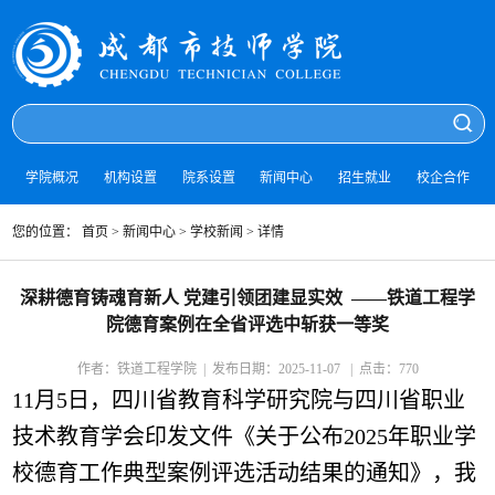
学院概况
机构设置
院系设置
新闻中心
招生就业
校企合作
您的位置：
首页
> 新闻中心 >
学校新闻
> 详情
深耕德育铸魂育新人 党建引领团建显实效 ——铁道工程学
院德育案例在全省评选中斩获一等奖
作者：铁道工程学院 | 发布日期：2025-11-07 | 点击：
770
11月5日，四川省教育科学研究院与四川省职业
技术教育学会印发文件《关于公布2025年职业学
校德育工作典型案例评选活动结果的通知》，我