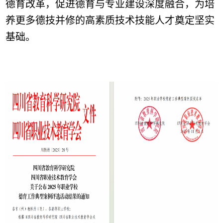
德育改革，促进德育与专业建设深度融合，为培
养更多德技并修的高素质技术技能人才奠定坚实
基础。