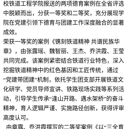
校铁道工程学院报送的两项德育案例在全省评选
中脱颖而出，分获一等奖和二等奖，充分展现学
院在党建引领下德育与团建工作深度融合的显著
成效。
荣获一等奖的案例《镌刻铁道精神 共谱民族华
章》，由张露瑶、魏智丽、王杰、乔洪霞、王莹
共同完成。该案例紧密结合铁道行业特色，深入
挖掘铁道精神中的红色基因和工匠传统，通过
“党建带团建”机制，依托学生团支部开展铁道文
化研学、党员导师宣讲、铁路现场实践等系列活
动，引导学生传承“逢山开路、遇水架桥”的奋斗
精神，育人逻辑严谨、实施路径创新，获得评审
高度认可。
由章露、乔洪霞撰写的二等奖案例《以“三全育